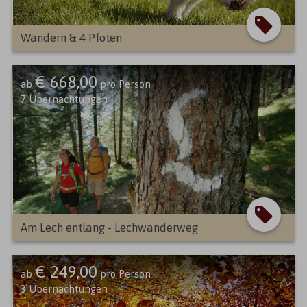
Wandern & 4 Pfoten
€ 668,00
ab
pro Person
7
Übernachtungen
Am Lech entlang - Lechwanderweg
€ 249,00
ab
pro Person
3
Übernachtungen