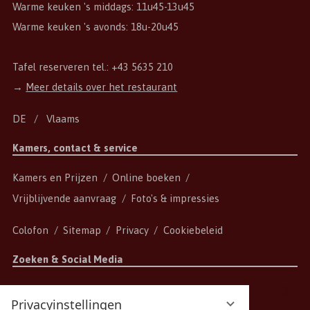
Warme keuken 's middags: 11u45-13u45
Warme keuken 's avonds: 18u-20u45
Tafel reserveren tel.:
+43 5635 210
→
Meer details over het restaurant
DE
Vlaams
Kamers, contact & service
Kamers en Prijzen
Online boeken
Vrijblijvende aanvraag
Foto's & impressies
Colofon
Sitemap
Privacy
Cookiebeleid
Zoeken & Social Media
Zoekterm
Zoe
Privacyinstellingen
invoeren