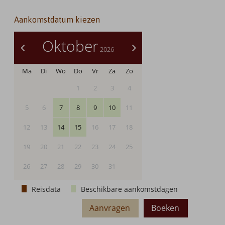
Aankomstdatum kiezen
Oktober
<
>
2026
Ma
Di
Wo
Do
Vr
Za
Zo
1
2
3
4
5
6
7
8
9
10
11
12
13
14
15
16
17
18
19
20
21
22
23
24
25
26
27
28
29
30
31
Reisdata
Beschikbare aankomstdagen
Aanvragen
Boeken