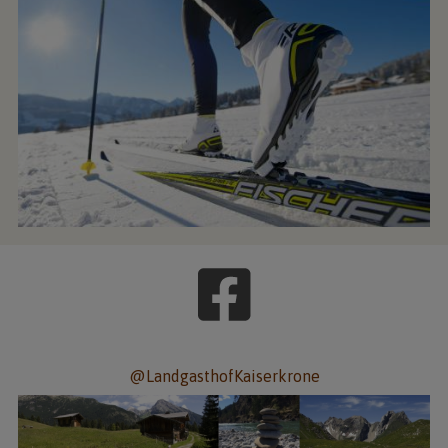
@LandgasthofKaiserkrone