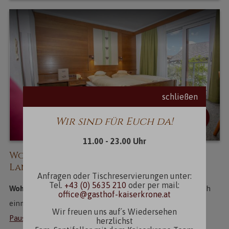
schließen
Wir sind für Euch da!
11.00 - 23.00 Uhr
Wohlfühlen zum fairen Preis: im
Landgasthof Kaiserkrone in Elmen
Anfragen oder Tischreservierungen unter:
Tel.
+43 (0) 5635 210
oder per mail:
Wohlfühlen muss nicht teuer sein!
Schauen Sie doch gleich
office@gasthof-kaiserkrone.at
einmal auf unsere
Zimmerpreise.
Oder in unsere
Wir freuen uns auf´s Wiedersehen
Pauschalangebote
für Langlauf-Urlaub, Wanderferien ...
herzlichst