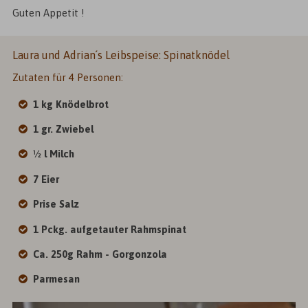
Guten Appetit !
Laura und Adrian´s Leibspeise: Spinatknödel
Zutaten für 4 Personen:
1 kg Knödelbrot
1 gr. Zwiebel
½ l Milch
7 Eier
Prise Salz
1 Pckg. aufgetauter Rahmspinat
Ca. 250g Rahm - Gorgonzola
Parmesan