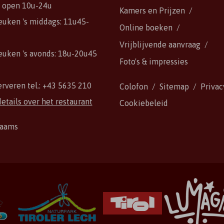
s open 10u-24u
Kamers en Prijzen
uken 's middags: 11u45-
Online boeken
Vrijblijvende aanvraag
uken 's avonds: 18u-20u45
Foto's & impressies
erveren tel.:
+43 5635 210
Colofon
Sitemap
Privac
etails over het restaurant
Cookiebeleid
laams