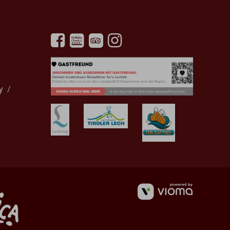
Zoekterm
Zoeken
invoeren
y
vioma
GmbH