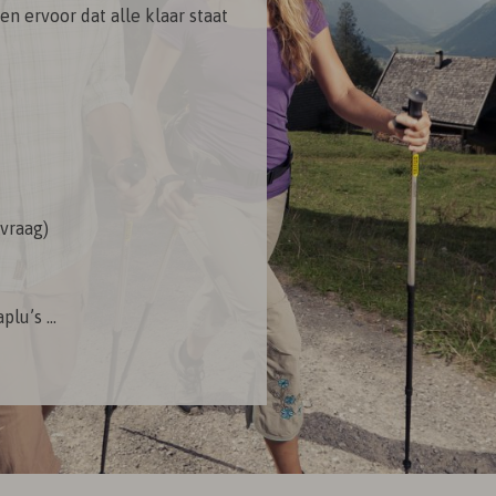
n ervoor dat alle klaar staat
vraag)
u’s ...