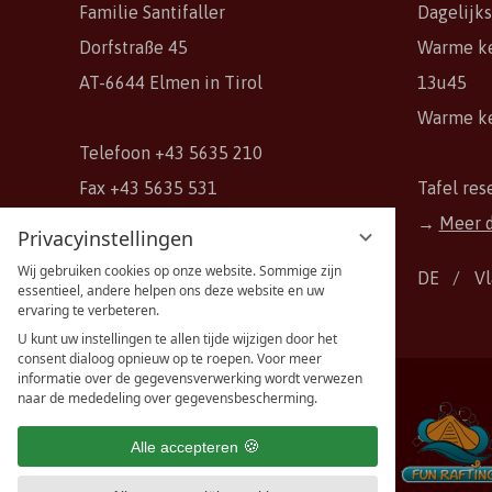
Familie Santifaller
Dagelijk
Dorfstraße 45
Warme ke
AT
-
6644
Elmen
in
Tirol
13u45
Warme ke
Telefoon
+43 5635 210
Fax
+43 5635 531
Tafel res
E-mail:
office@gasthof-kaiserkrone.at
→
Meer d
Privacyinstellingen
Wij gebruiken cookies op onze website. Sommige zijn
DE
V
essentieel, andere helpen ons deze website en uw
ervaring te verbeteren.
U kunt uw instellingen te allen tijde wijzigen door het
consent dialoog opnieuw op te roepen. Voor meer
informatie over de gegevensverwerking wordt verwezen
naar de mededeling over gegevensbescherming.
Alle accepteren