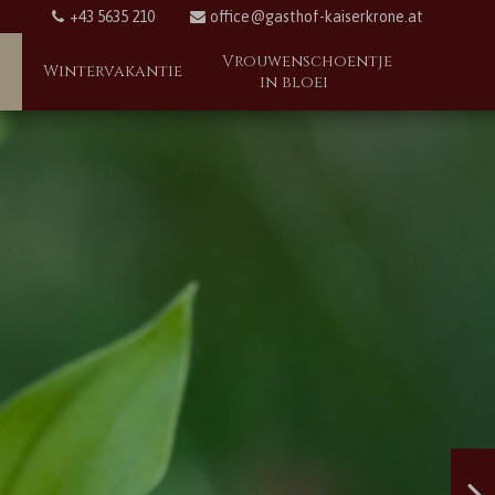
+43 5635 210
office@gasthof-kaiserkrone.at
Vrouwenschoentje
Wintervakantie
in bloei