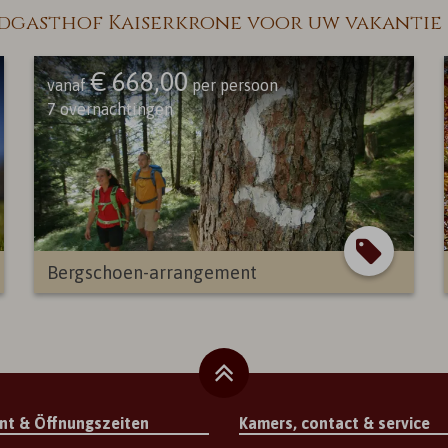
gasthof Kaiserkrone voor uw vakantie in
€ 668,00
vanaf
per persoon
7
overnachtingen
Bergschoen-arrangement
nt & Öffnungszeiten
Kamers, contact & service