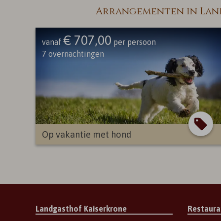
Arrangementen in Land
€ 707,00
vanaf
per persoon
7
overnachtingen
Op vakantie met hond
Landgasthof Kaiserkrone
Restaura